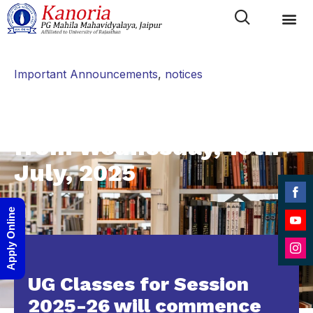
Category
Important Announcements
,
notices
UG Classes for Session
2025-26 will commence
from Wednesday, 16th
July, 2025
Shar
Apply Online
on
Shar
Face
on
Shar
YouT
UG Classes for Session
on
Inst
2025-26 will commence