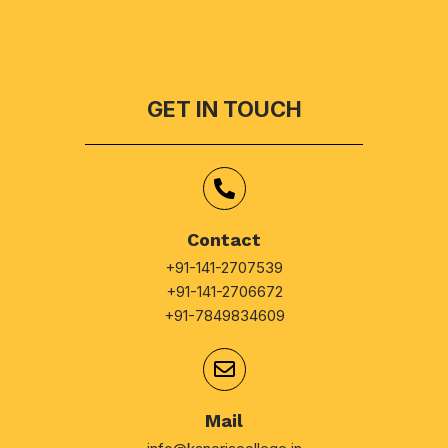
GET IN TOUCH
Contact
+91-141-2707539
+91-141-2706672
+91-7849834609
Mail