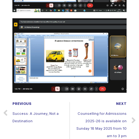
PREVIOUS
NEXT
Success: A Journey, Not a
Counselling for Admissions
Destination
2025-26 is available on
Sunday 18 May 2025 from 10
am to 3 pm